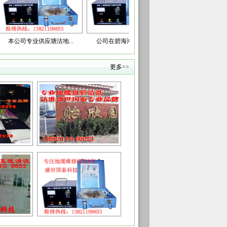
专业供应塘沽地...
公司在碧海鸿庭精心解...
欢迎塘沽贻信康庭业主...
更多>>