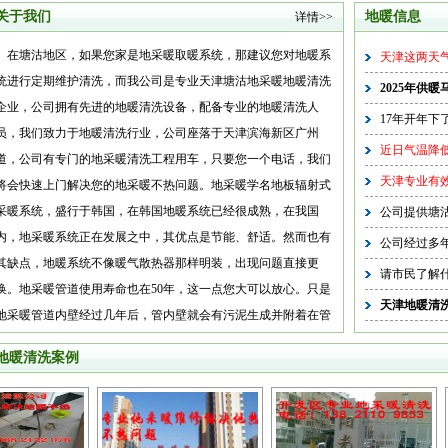
关于我们
地暖信息
详情>>
在塘沽地区，如果您家是地采暖取暖系统，那建议您对地暖系
天津这两天气
统进行定期维护清洗，而我公司是专业天津塘沽地采暖地暖清洗
2025年供
企业，公司拥有先进的地暖清洗设备，配备专业的地暖清洗人
17年开年下
员，我们致力于地暖清洗行业，公司座落于天津滨海新区广州
近日气温降低
道，公司有专门的地采暖清洗工程用车，只要您一个电话，我们
天津专业有效
将会快速上门解决您的地采暖不热问题。地采暖学名地板辐射式
采暖系统，盛行于韩国，在韩国地暖系统已经很成熟，在我国
公司提供塘沽
内，地采暖系统正在发展之中，其优点是节能、舒适。然而也有
公司经过多年
其缺点，地暖系统不像暖气散热器那样明装，出现问题直接更
请市民了解
换。地采暖管道使用寿命也在50年，这一点您大可以放心。只是
天津地暖清
地采暖管道内壁经过几年后，管内壁就会有污泥生成并附着在管
道内壁，（当然暖气片同样也会形成污泥污垢，只是暖气片内腔
地暖清洗案例
较大，不太明显，不易察觉）降低采暖散热系数。导致地板热量
辐射降低。所以地采暖必须进行定期的清洗保养。经过专业的设
备，专业操作后，地暖就会恢复从前的性能，让您的居室温暖如
春。